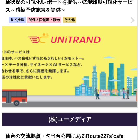
延状況の可視化/レポートを提供～②混雑度可視化サービ
ス～感染予防施策を提供～
ＤＸ推進
関係人口創出・観光
その他
(株)ユーメディア
仙台の交流拠点・勾当台公園にあるRoute227s'cafe