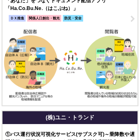
「あなた」をつなぐドキュメント配信アプリ
「Ha.Co.Bu.Ne.（はこぶね）」
ＤＸ推進
関係人口創出・観光
防災・安全
(株)ユニ・トランド
①バス運行状況可視化サービス(サブスク可)～乗降数や遅