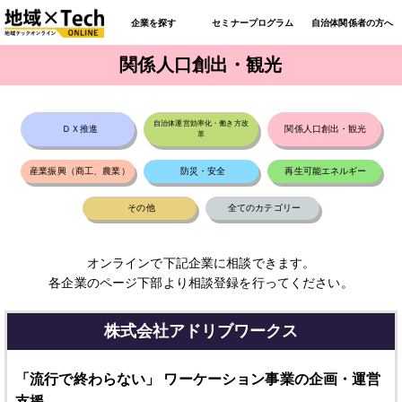
企業を探す
セミナープログラム
自治体関係者の方へ
関係人口創出・観光
自治体運営効率化・働き方改
ＤＸ推進
関係人口創出・観光
革
産業振興（商工、農業）
防災・安全
再生可能エネルギー
その他
全てのカテゴリー
オンラインで下記企業に相談できます。
各企業のページ下部より相談登録を行ってください。
株式会社アドリブワークス
「流行で終わらない」 ワーケーション事業の企画・運営
支援