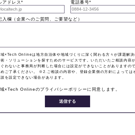
ルアドレス*
電話番号*
記入欄（企業へのご質問、ご要望など）
地域×Tech Onlineは地方自治体や地域づくりに深く関わる方々が課題解
技術・ソリューションを探すためのサービスです。いただいたご相談内容
そぐわないと事務局が判断した場合には設定ができないことがありますの
じめご了承ください。 ※2.ご相談の内容や、登録企業側の方針によっては
相談を設定できない場合があります。
域×Tech Onlineの
プライバシーポリシー
に同意します。