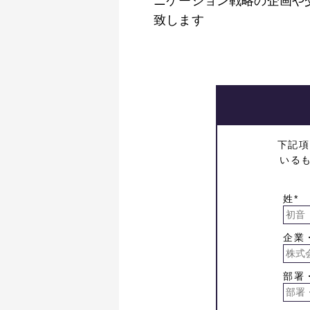
ニケーション戦略の企画や
致します
下記項
いる
姓*
企業
部署