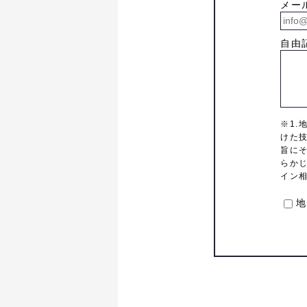
メー
自由
※1.
けた
旨に
らか
イン
地