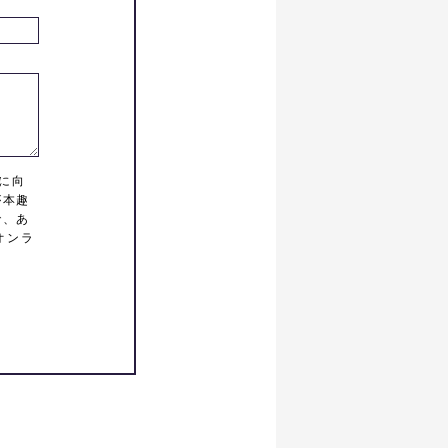
決に向
が本趣
で、あ
オンラ