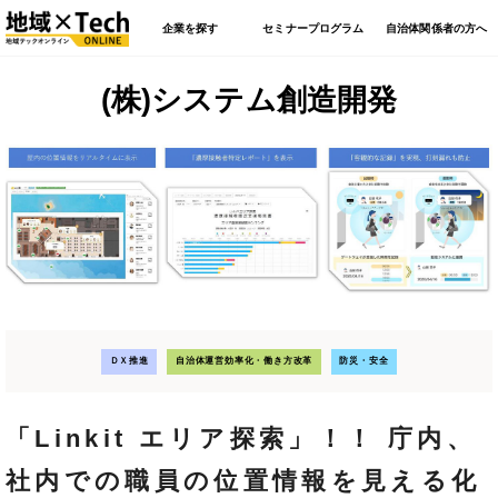
企業を探す
セミナープログラム
自治体関係者の方へ
(株)システム創造開発
ＤＸ推進
自治体運営効率化・働き方改革
防災・安全
「Linkit エリア探索」！！ 庁内、
社内での職員の位置情報を見える化