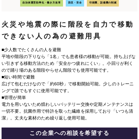
自治体運営効率化・働き方改革
防災・安全
印刷費、設備費の削減
火災や地震の際に階段を自力で移動
できない人の為の避難用具
■少人数でたくさんの人を避難
平地や階段の下りなら「1名」でも患者様の移動が可能。持ち上げな
い引きずる移動方法のため「安全かつ疲れにくい」。小回りが利く
ので踊り場のある階段やらせん階段でも使⽤可能です。
■短い時間で避難
広げて包むだけなので「約60秒」で移動開始可能。少しのトレーニ
ングで誰でもすぐに使用可能です。
■管理が簡単
電⼒を⽤いないため煩わしいバッテリー交換や定期メンテナンスは
⼀切不要。抗菌作用で特許を取った繊維を採用しており「いつも清
潔」。丈夫な素材のため繰り返し使用可能。
この企業への相談を希望する